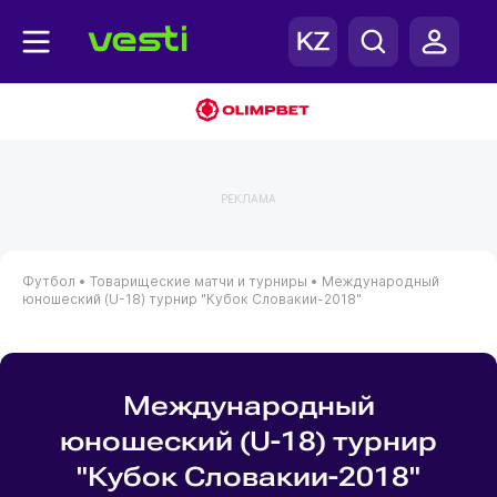
РЕКЛАМА
Футбол •
Товарищеские матчи и турниры •
Международный
юношеский (U-18) турнир "Кубок Словакии-2018"
Международный
юношеский (U-18) турнир
"Кубок Словакии-2018"