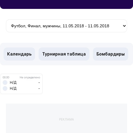
Календарь
Турнирная таблица
Бомбардиры
00.00
Не определено
Н/Д
-
Н/Д
-
РЕКЛАМА