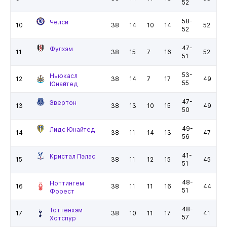
52
58-
Челси
10
38
14
10
14
52
52
47-
Фулхэм
11
38
15
7
16
52
51
53-
Ньюкасл
12
38
14
7
17
49
55
Юнайтед
47-
Эвертон
13
38
13
10
15
49
50
49-
Лидс Юнайтед
14
38
11
14
13
47
56
41-
Кристал Пэлас
15
38
11
12
15
45
51
48-
Ноттингем
16
38
11
11
16
44
51
Форест
48-
Тоттенхэм
17
38
10
11
17
41
57
Хотспур