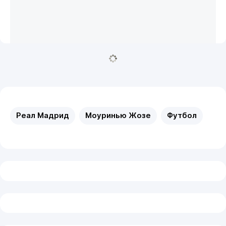
Реал Мадрид
Моуринью Жозе
Футбол