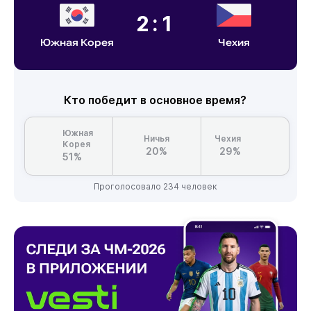
2:1
Южная Корея
Чехия
Кто победит в основное время?
Южная
Ничья
Чехия
Корея
20%
29%
51%
Проголосовало 234 человек