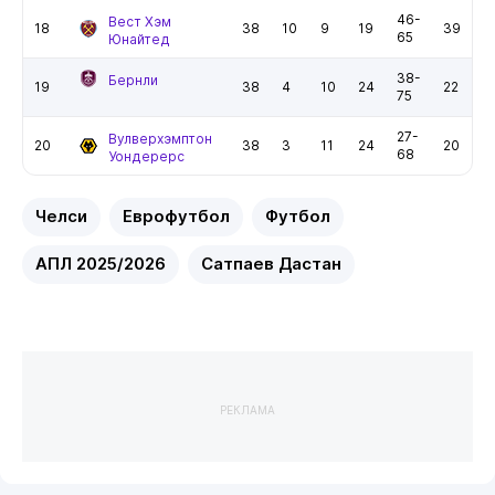
46-
Вест Хэм
18
38
10
9
19
39
65
Юнайтед
38-
Бернли
19
38
4
10
24
22
75
27-
Вулверхэмптон
20
38
3
11
24
20
68
Уондерерс
Челси
Еврофутбол
Футбол
АПЛ 2025/2026
Сатпаев Дастан
РЕКЛАМА