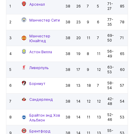
71-
Арсенал
1
38
26
7
5
85
27
77-
Манчестер Сити
2
38
23
9
6
78
35
69-
Манчестер
3
38
20
11
7
71
50
Юнайтед
56-
Астон Вилла
4
38
19
8
11
65
49
63-
Ливерпуль
5
38
17
9
12
60
53
58-
Борнмут
6
38
13
18
7
57
54
42-
Сандерленд
7
38
14
12
12
54
48
52-
Брайтон энд Хов
8
38
14
11
13
53
46
Альбион
55-
Брентфорд
9
38
14
11
13
53