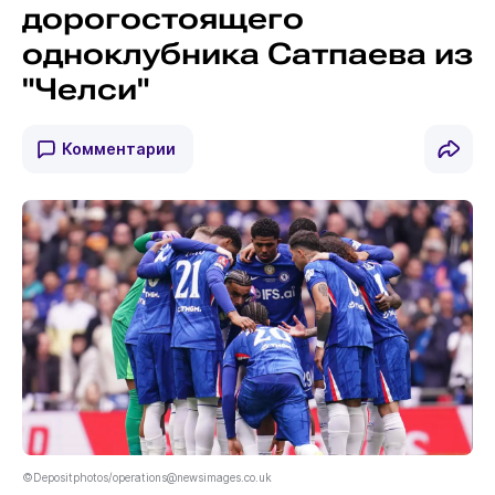
дорогостоящего
одноклубника Сатпаева из
"Челси"
Комментарии
©Depositphotos/operations@newsimages.co.uk