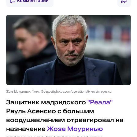
Комментарии
Жозе Моуринью. Фото: ©depositphotos.com/
operations@newsimages.co
.
Защитник мадридского
"Реала"
Рауль Асенсио с большим
воодушевлением отреагировал на
назначение
Жозе Моуринью