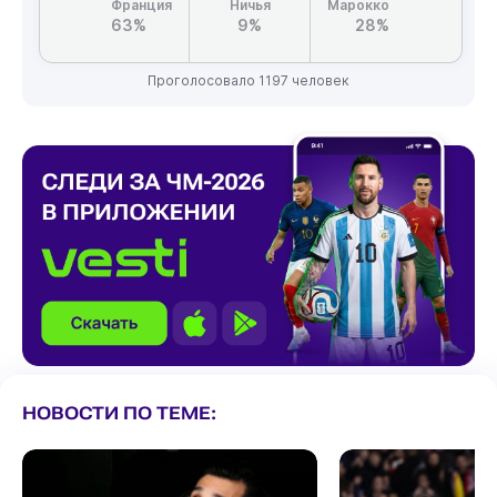
Франция
Ничья
Марокко
63%
9%
28%
Проголосовало 1197 человек
НОВОСТИ ПО ТЕМЕ: