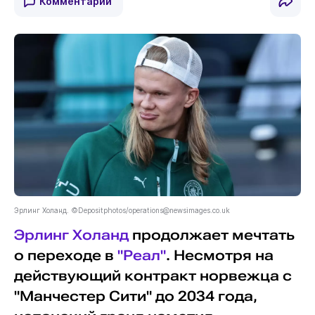
Комментарии
Эрлинг Холанд. ©Depositphotos/
operations@newsimages.co.uk
Эрлинг Холанд
продолжает мечтать
о переходе в
"Реал"
. Несмотря на
действующий контракт норвежца с
"Манчестер Сити" до 2034 года,