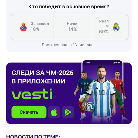
Кто победит в основное время?
Реал
Эспаньол
Ничья
М
18%
14%
69%
Проголосовало 131 человек
НОВОСТИ ПО ТЕМЕ: