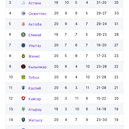
3
19
10
5
4
31-20
35
Астана
4
20
9
6
5
29-27
33
Окжетпес
5
20
9
4
7
29-24
31
Актобе
6
19
7
7
5
26-23
28
Елимай
7
20
7
6
7
16-20
27
Улытау
8
20
5
8
7
17-23
23
Женис
9
20
6
4
10
23-28
22
Кызылжар
10
20
6
4
10
21-28
22
Тобол
11
20
6
3
11
21-28
21
Каспий
12
20
3
11
6
15-22
20
Кайсар
13
19
3
10
6
14-18
19
Атырау
14
20
4
7
9
23-30
19
Жетысу