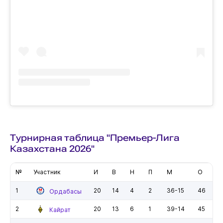
Турнирная таблица "Премьер-Лига
Казахстана 2026"
№
Участник
И
В
Н
П
М
О
1
20
14
4
2
36-15
46
Ордабасы
2
20
13
6
1
39-14
45
Кайрат