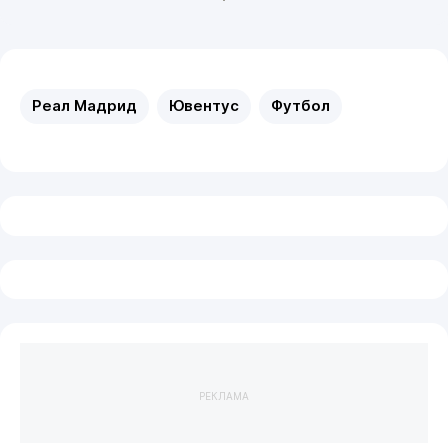
Реал Мадрид
Ювентус
Футбол
РЕКЛАМА