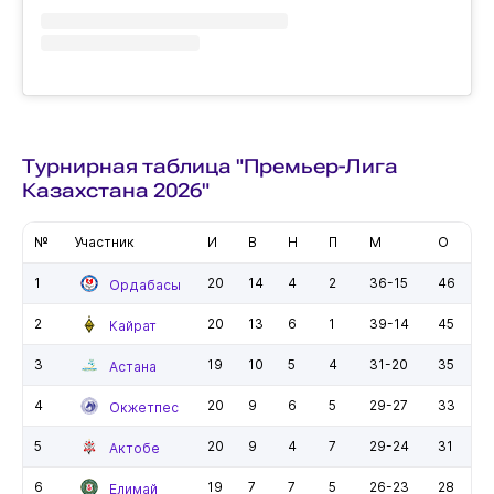
Турнирная таблица "Премьер-Лига
Казахстана 2026"
№
Участник
И
В
Н
П
М
О
1
20
14
4
2
36-15
46
Ордабасы
2
20
13
6
1
39-14
45
Кайрат
3
19
10
5
4
31-20
35
Астана
4
20
9
6
5
29-27
33
Окжетпес
5
20
9
4
7
29-24
31
Актобе
6
19
7
7
5
26-23
28
Елимай