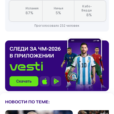
Кабо-
Испания
Ничья
Верде
87%
5%
8%
Проголосовало 232 человек
НОВОСТИ ПО ТЕМЕ: