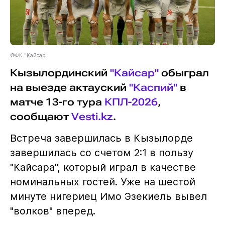
©ФК "Кайсар"
Кызылординский
"Кайсар"
обыграл
на выезде актауский
"Каспий"
в
матче 13-го тура
КПЛ-2026
,
сообщают
Vesti.kz
.
Встреча завершилась в Кызылорде
завершилась со счетом 2:1 в пользу
"Кайсара", который играл в качестве
номинальных гостей. Уже на шестой
минуте нигериец Имо Эзекиель вывел
"волков" вперед.