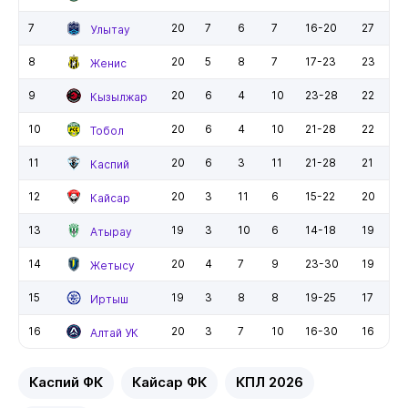
7
20
7
6
7
16-20
27
Улытау
8
20
5
8
7
17-23
23
Женис
9
20
6
4
10
23-28
22
Кызылжар
10
20
6
4
10
21-28
22
Тобол
11
20
6
3
11
21-28
21
Каспий
12
20
3
11
6
15-22
20
Кайсар
13
19
3
10
6
14-18
19
Атырау
14
20
4
7
9
23-30
19
Жетысу
15
19
3
8
8
19-25
17
Иртыш
16
20
3
7
10
16-30
16
Алтай УК
Каспий ФК
Кайсар ФК
КПЛ 2026