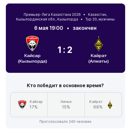
Премьер-Лига Казахстана 2026 •
Казахстан
,
Кызылординская обл.
,
Кызылорда
• Тур 20, мужчины
6 мая 19:00
•
закончен
1:2
Кайсар
Кайрат
(Кызылорда)
(Алматы)
Кто победит в основное время?
Кайсар
Ничья
Кайрат
17%
15%
68%
Проголосовало 240 человек