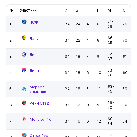
№
Участник
И
В
Н
П
М
О
74-
ПСЖ
1
34
24
4
6
76
29
66-
Ланс
2
34
22
4
8
70
35
52-
Лилль
3
34
18
7
9
61
37
53-
Лион
4
34
18
6
10
60
40
63-
Марсель
5
34
18
5
11
59
45
Олимпик
59-
Ренн Стад
6
34
17
8
9
59
50
60-
Монако ФК
7
34
16
6
12
54
54
58-
Страсбур