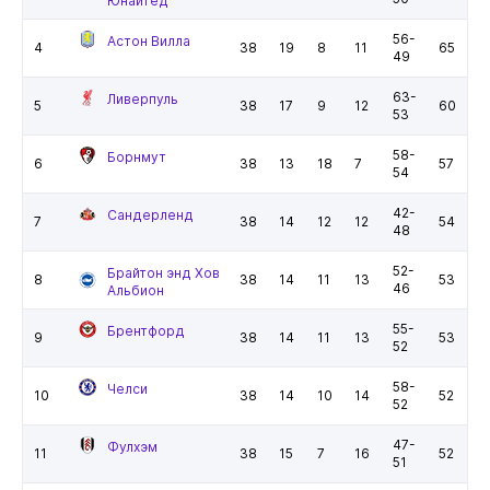
Юнайтед
56-
Астон Вилла
4
38
19
8
11
65
49
63-
Ливерпуль
5
38
17
9
12
60
53
58-
Борнмут
6
38
13
18
7
57
54
42-
Сандерленд
7
38
14
12
12
54
48
52-
Брайтон энд Хов
8
38
14
11
13
53
46
Альбион
55-
Брентфорд
9
38
14
11
13
53
52
58-
Челси
10
38
14
10
14
52
52
47-
Фулхэм
11
38
15
7
16
52
51