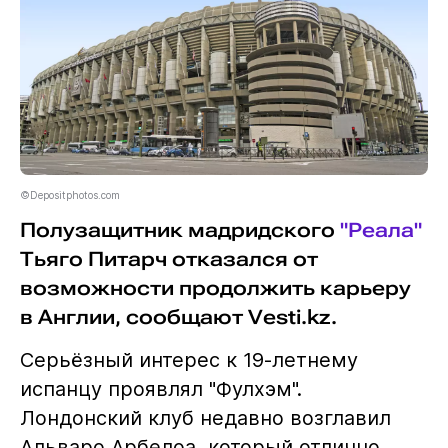
©Depositphotos.com
Полузащитник мадридского
"Реала"
Тьяго Питарч отказался от
возможности продолжить карьеру
в Англии, сообщают Vesti.kz.
Серьёзный интерес к 19-летнему
испанцу проявлял "Фулхэм".
Лондонский клуб недавно возглавил
Альваро Арбелоа, который отлично