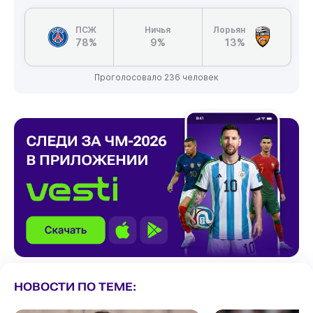
ПСЖ
Ничья
Лорьян
78%
9%
13%
Проголосовало 236 человек
НОВОСТИ ПО ТЕМЕ: