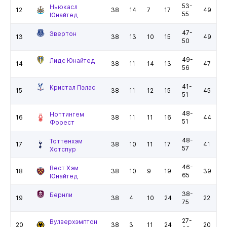
53-
Ньюкасл
12
38
14
7
17
49
55
Юнайтед
47-
Эвертон
13
38
13
10
15
49
50
49-
Лидс Юнайтед
14
38
11
14
13
47
56
41-
Кристал Пэлас
15
38
11
12
15
45
51
48-
Ноттингем
16
38
11
11
16
44
51
Форест
48-
Тоттенхэм
17
38
10
11
17
41
57
Хотспур
46-
Вест Хэм
18
38
10
9
19
39
65
Юнайтед
38-
Бернли
19
38
4
10
24
22
75
27-
Вулверхэмптон
20
38
3
11
24
20