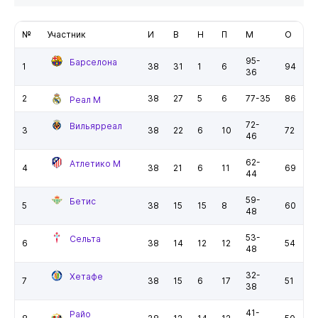
№
Участник
И
В
Н
П
М
О
95-
Барселона
1
38
31
1
6
94
36
2
38
27
5
6
77-35
86
Реал М
72-
Вильярреал
3
38
22
6
10
72
46
62-
Атлетико М
4
38
21
6
11
69
44
59-
Бетис
5
38
15
15
8
60
48
53-
Сельта
6
38
14
12
12
54
48
32-
Хетафе
7
38
15
6
17
51
38
41-
Райо