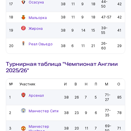
44-
Осасуна
17
38
11
9
18
42
50
18
38
11
9
18
47-57
42
Мальорка
39-
Жирона
19
38
9
14
15
41
55
26-
Реал Овьедо
20
38
6
11
21
29
60
Турнирная таблица "Чемпионат Англии
2025/26"
№
Участник
И
В
Н
П
М
О
71-
Арсенал
1
38
26
7
5
85
27
77-
Манчестер Сити
2
38
23
9
6
78
35
69-
Манчестер
3
38
20
11
7
71
50