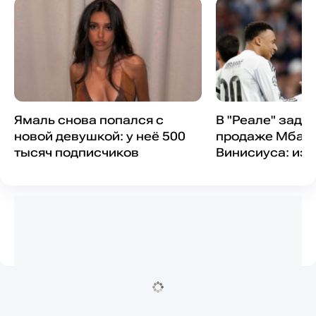
Ямаль снова попался с
В "Реале" заду
новой девушкой: у неё 500
продаже Мбапп
тысяч подписчиков
Винисиуса: из
позиция Перес