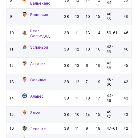
8
38
12
14
12
50
44
Вальекано
46-
Валенсия
9
38
13
10
15
49
55
Реал
10
38
11
13
14
59-61
46
Сосьедад
43-
Эспаньол
11
38
12
10
16
46
55
43-
Атлетик
12
38
13
6
19
45
58
46-
Севилья
13
38
12
7
19
43
60
44-
Алавес
14
38
11
10
17
43
56
49-
Эльче
15
38
10
13
15
43
57
16
38
11
9
18
47-61
42
Леванте