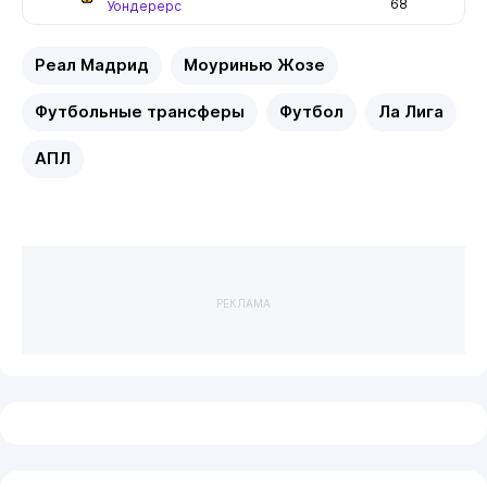
68
Уондерерс
Реал Мадрид
Моуринью Жозе
Футбольные трансферы
Футбол
Ла Лига
АПЛ
РЕКЛАМА