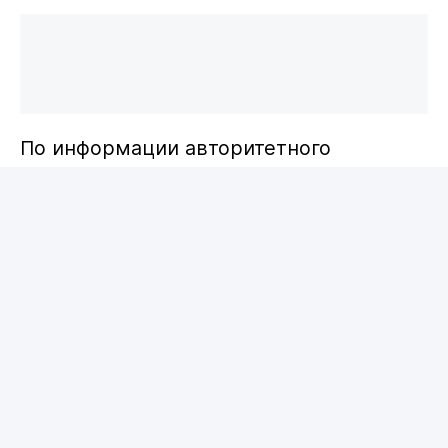
По информации авторитетного
инсайдера Фабрицио
Романо, Бардагджи и "Барселона"
намерены изучить варианты трансфера
в заключительные недели
трансферного окна.
Решено, что Бардагджи уйдет, чтобы
получать больше игрового времени в
другом клубе. При этом сине-
гранатовые планируют сохранить