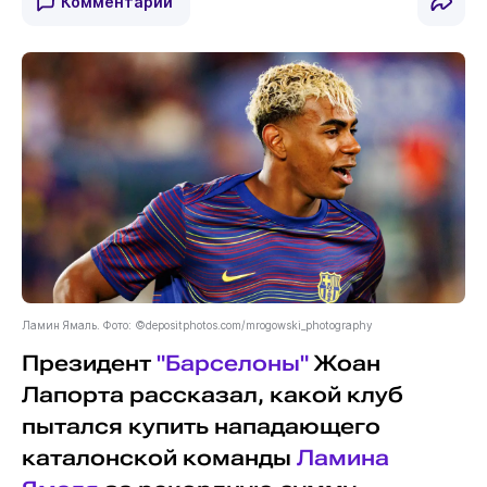
Комментарии
Ламин Ямаль. Фото: ©depositphotos.com/mrogowski_photography
Президент
"Барселоны"
Жоан
Лапорта рассказал, какой клуб
пытался купить нападающего
каталонской команды
Ламина