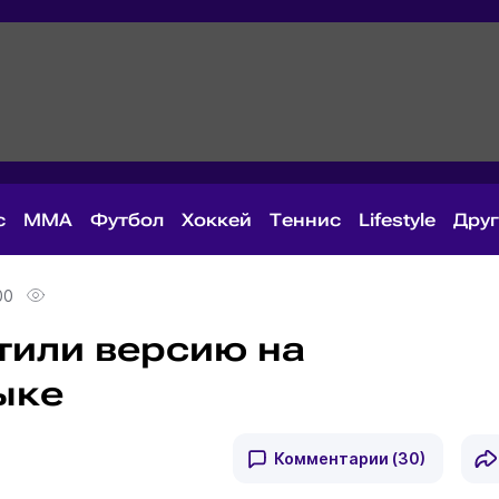
с
MMA
Футбол
Хоккей
Теннис
Lifestyle
Дру
00
стили версию на
ыке
Комментарии
(30)