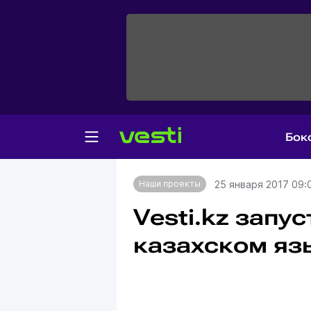
Бок
Главная
Наши проекты
25 января 2017 09:
Наши проекты
Vesti.kz запу
казахском яз