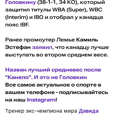
Головкину
(38-1-1, 34 КО), который
защитил титулы WBA (Super), WBC
(Interim) и IBO и отобрал у канадца
пояс IBF.
Ранее промоутер Лемье
Камиль
Эстефан
заявил
, что канадцу лучше
выступать во втором среднем весе.
Назван лучший средневес после
"Канело". И это не Головкин
Все самое актуальное о спорте в
вашем телефоне - подписывайтесь
на наш
Instagram
!
Тренер экс-чемпиона мира
Давида