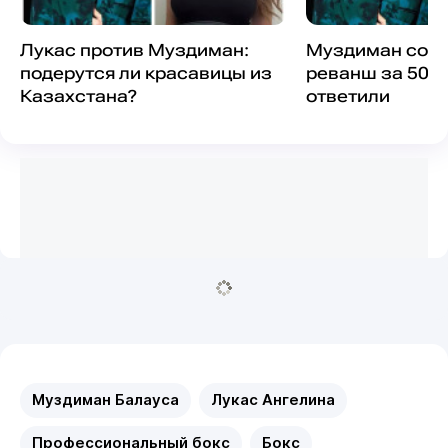
Лукас против Муздиман:
Муздиман согл
подерутся ли красавицы из
реванш за 50 м
Казахстана?
ответили
Муздиман Балауса
Лукас Ангелина
Профессиональный бокс
Бокс