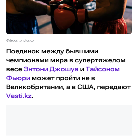
©depositphotos.com
Поединок между бывшими
чемпионами мира в супертяжелом
весе
Энтони Джошуа
и
Тайсоном
Фьюри
может пройти не в
Великобритании, а в США, передают
Vesti.kz
.