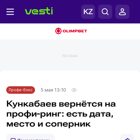
РЕКЛАМА
Главная
Профи-бокс
5 мая 13:10
Профи-бокс
Кункабаев вернётся на
профи-ринг: есть дата,
место и соперник