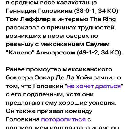
в среднем весе казахстанца
Геннадия Головкина
(38-0-1, 34 КО)
Том Леффлер
в интервью The Ring
рассказал о причинах трудностей,
возникших в переговорах по
реваншу с мексиканцем
Саулем
"Канело" Альваресом
(49-1-2, 34 КО).
Ранее промоутер мексиканского
боксера
Оскар Де Ла Хойя
заявил о
том, что Головкин "
не хочет драться
"
с его подопечным, хотя они
предлагают ему хорошие условия.
Он также призвал команду
Головкина
поторопиться
с
подписанием контракта, а иначе он