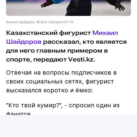
Михаил Шайдоров. ©Сали Сабиров/НОК РК
Казахстанский фигурист
Михаил
Шайдоров
рассказал, кто является
для него главным примером в
спорте, передают Vesti.kz.
Отвечая на вопросы подписчиков в
своих социальных сетях, фигурист
высказался коротко и ёмко:
"Кто твой кумир?", - спросил один из
фанатов.
"GGG (Головкин) - величайший всех
времён", - ответил Шайдоров.