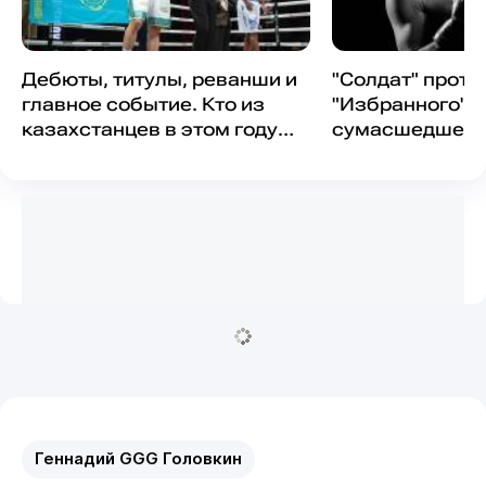
Дебюты, титулы, реванши и
"Солдат" проти
главное событие. Кто из
"Избранного". 
казахстанцев в этом году
сумасшедшему
удивит на профи-ринге
Ахмедова за че
Геннадий GGG Головкин