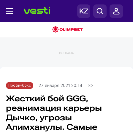
РЕКЛАМА
Главная
Профи-бокс
27 января 2021 20:14
Профи-бокс
Жесткий бой GGG,
реанимация карьеры
Дычко, угрозы
Алимханулы. Самые