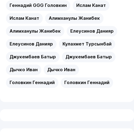
Геннадий GGG Головкин
Ислам Канат
Ислам Канат
Алимханулы Жанибек
Алимханулы Жанибек
Елеусинов Данияр
Елеусинов Данияр
Кулахмет Турсынбай
Джукембаев Батыр
Джукембаев Батыр
Дычко Иван
Дычко Иван
Головкин Геннадий
Головкин Геннадий