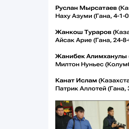
Руслан Мырсатаев
(Ка
Наху Азуми (Гана, 4-1-
Жанкош Тураров
(Каза
Айсак Арие (Гана, 24-8
Жанибек Алимханулы
Милтон Нуньес (Колумб
Канат Ислам
(Казахста
Патрик Аллотей (Гана, 