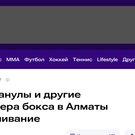
с
MMA
Футбол
Хоккей
Теннис
Lifestyle
Дру
7
анулы и другие
чера бокса в Алматы
шивание