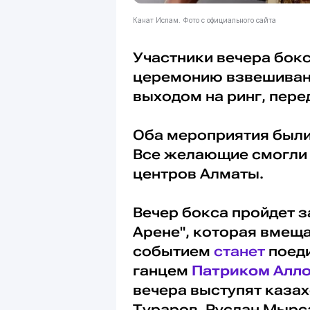
Канат Ислам. Фото с официального сайта
Участники вечера бок
церемонию взвешивани
выходом на ринг, пер
Оба мероприятия были
Все желающие смогли 
центров Алматы.
Вечер бокса пройдет з
Арене", которая вмеща
событием
станет
поеди
ганцем
Патриком Алл
вечера выступят каза
Тураров, Руслан Мырс