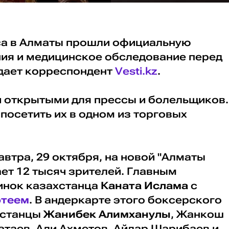
са в Алматы прошли официальную
я и медицинское обследование перед
едает корреспондент
Vesti.kz
.
 открытыми для прессы и болельщиков.
посетить их в одном из торговых
автра, 29 октября, на новой "Алматы
ет 12 тысяч зрителей. Главным
нок казахстанца
Каната Ислама
с
отеем
. В андеркарте этого боксерского
хстанцы
Жанибек Алимханулы
, Жанкош
атаев, Али Ахметов, Айдар Шарибаев и