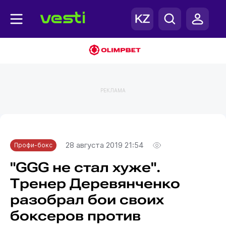
РЕКЛАМА
Главная
Профи-бокс
28 августа 2019 21:54
Профи-бокс
"GGG не стал хуже".
Тренер Деревянченко
разобрал бои своих
боксеров против