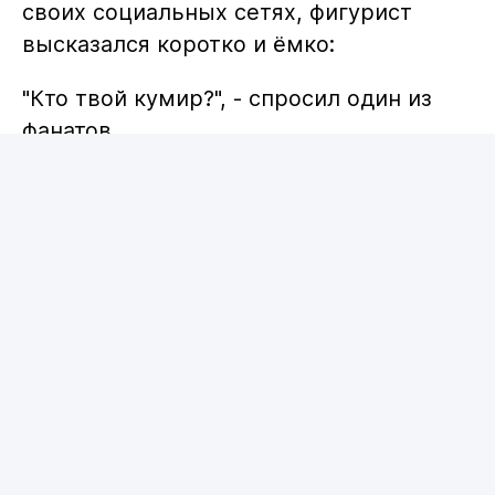
своих социальных сетях, фигурист
высказался коротко и ёмко:
"Кто твой кумир?", - спросил один из
фанатов.
"GGG (Головкин) - величайший всех
времён", - ответил Шайдоров.