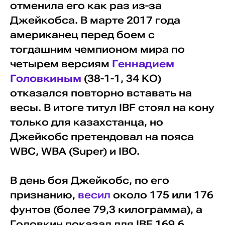
отменила его как раз из-за
Джейкобса. В марте 2017 года
американец перед боем с
тогдашним чемпионом мира по
четырем версиям
Геннадием
Головкиным
(38-1-1, 34 КО)
отказался повторно вставать на
весы. В итоге титул IBF стоял на кону
только для казахстанца, но
Джейкобс претендовал на пояса
WBC, WBA (Super) и IBO.
В день боя Джейкобс, по его
признанию,
весил
около 175 или 176
фунтов (более 79,3 килограмма), а
Головкин показал для IBF 169,6