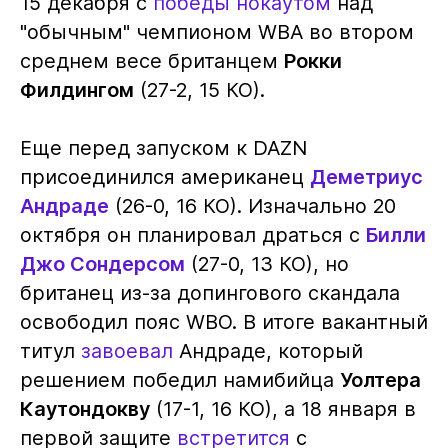
15 декабря с
победы нокаутом
над
"обычным" чемпионом WBA во втором
среднем весе британцем
Рокки
Филдингом
(27-2, 15 КО).
Еще перед запуском к DAZN
присоединился американец
Деметриус
Андраде
(26-0, 16 КО). Изначально 20
октября он планировал драться с
Билли
Джо Сондерсом
(27-0, 13 КО), но
британец из-за допингового скандала
освободил пояс WBO. В итоге вакантный
титул
завоевал
Андраде, который
решением победил намибийца
Уолтера
Каутондокву
(17-1, 16 КО), а 18 января в
первой защите
встретится
с