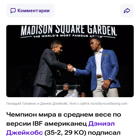
Комментарии
Геннадий Головкин и Дэниэл Джейкобс. Фото с сайта roundbyroundboxing.com
Чемпион мира в среднем весе по
версии IBF американец
Дэниэл
Джейкобс
(35-2, 29 КО) подписал