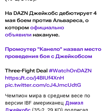
На DAZN Джейкобс дебютирует 4
мая боем против Альвареса, о
котором
официально
объявили
накануне.
Промоутер "Канело" назвал место
проведения боя с Джейкобсом
Three-Fight Deal
#WatchOnDAZN
https://t.co/j4BIUf4XnH
pic.twitter.com/cJ4JmcUdtG
Чемпион мира в среднем весе по
версии IBF американец
Дэниэл
Джейкобс
(35-2, 29 КО) подписал