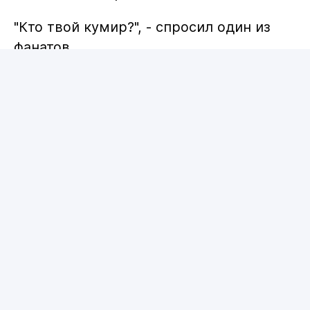
"Кто твой кумир?", - спросил один из
фанатов.
"GGG (Головкин) - величайший всех
времён", - ответил Шайдоров.