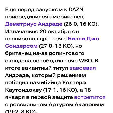
Еще перед запуском к DAZN
присоединился американец
Деметриус Андраде
(26-0, 16 КО).
Изначально 20 октября он
планировал драться с
Билли Джо
Сондерсом
(27-0, 13 КО), но
британец из-за допингового
скандала освободил пояс WBO. В
итоге вакантный титул
завоевал
Андраде, который решением
победил намибийца
Уолтера
Каутондокву
(17-1, 16 КО), а 18
января в первой защите
встретится
с россиянином
Артуром Акавовым
(19-2, 8 КО).