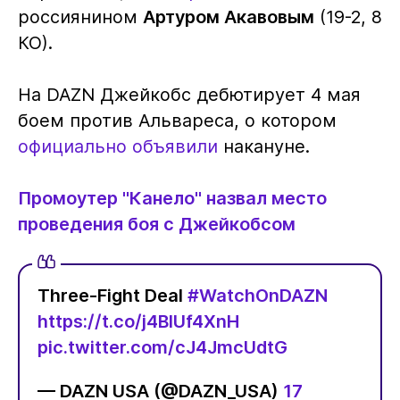
россиянином
Артуром Акавовым
(19-2, 8
КО).
На DAZN Джейкобс дебютирует 4 мая
боем против Альвареса, о котором
официально объявили
накануне.
Промоутер "Канело" назвал место
проведения боя с Джейкобсом
Three-Fight Deal
#WatchOnDAZN
https://t.co/j4BIUf4XnH
pic.twitter.com/cJ4JmcUdtG
— DAZN USA (@DAZN_USA)
17