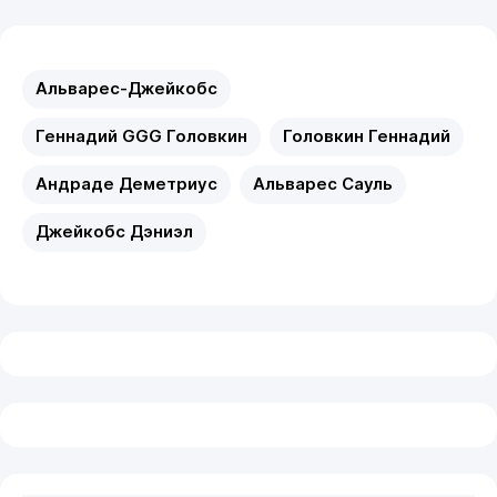
Альварес-Джейкобс
Геннадий GGG Головкин
Головкин Геннадий
Андраде Деметриус
Альварес Сауль
Джейкобс Дэниэл