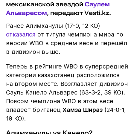
мексиканской звездой
Саулем
Альваресом
, передают Vesti.kz.
Ранее Алимханулы (17-0, 12 KO)
отказался
от титула чемпиона мира по
версии WBO в среднем весе и перешёл
в дивизион выше.
Теперь в рейтинге WBO в суперсредней
категории казахстанец расположился
на втором месте. Возглавляет дивизион
Сауль Канело Альварес (63-3-2, 39 KO).
Поясом чемпиона WBO в этом весе
владеет британец
Хамза Шираз
(24-0-1,
19 КО).
Алимханулы vs Канело?