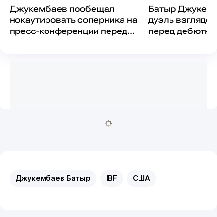
Джукембаев пообещал
Батыр Джукемб
нокаутировать соперника на
дуэль взглядов
пресс-конференции перед
перед дебютны
первым боем в США
США
Джукембаев Батыр
IBF
США