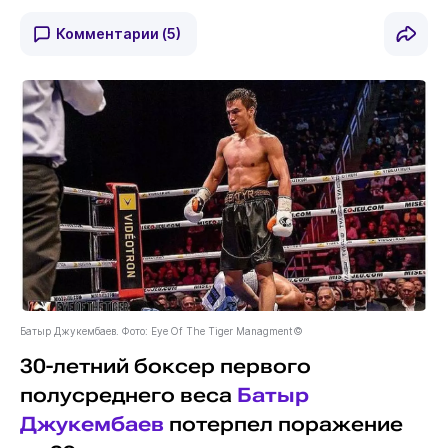
Комментарии
(5)
Батыр Джукембаев. Фото: Eye Of The Tiger Managment©
30-летний боксер первого
полусреднего веса
Батыр
Джукембаев
потерпел поражение