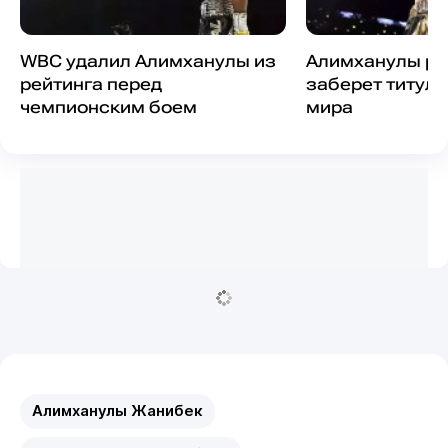
WBC удалил Алимханулы из
Алимханулы ра
рейтинга перед
заберет титул
чемпионским боем
мира
Алимханулы Жанибек