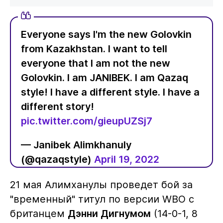
Everyone says I'm the new Golovkin
from Kazakhstan. I want to tell
everyone that I am not the new
Golovkin. I am JANIBEK. I am Qazaq
style! I have a different style. I have a
different story!
pic.twitter.com/gieupUZSj7
— Janibek Alimkhanuly
(@qazaqstyle)
April 19, 2022
21 мая Алимханулы проведет бой за
"временный" титул по версии WBO с
британцем
Дэнни Дигнумом
(14-0-1, 8