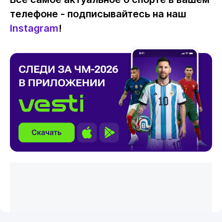
использование
телефоне - подписывайтесь на наш
материалов
Instagram
!
сайта
допускается
только
при
наличии
активной
ссылки
на
Vesti.kz