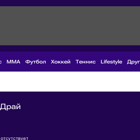
с
MMA
Футбол
Хоккей
Теннис
Lifestyle
Дру
 Драй
я
 отсутствует