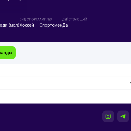
ВИД СПОРТА
АМПЛУА
ДЕЙСТВУЮЩИЙ
еди (мол)
Хоккей
Спортсмен
Да
манды