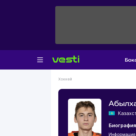
Бок
Хоккей
Абылх
Казахс
Биография
Информация 