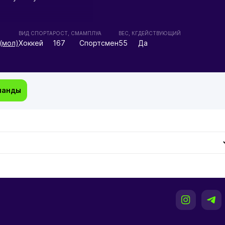
ВИД СПОРТА
РОСТ, СМ
АМПЛУА
ВЕС, КГ
ДЕЙСТВУЮЩИЙ
(мол)
Хоккей
167
Спортсмен
55
Да
манды