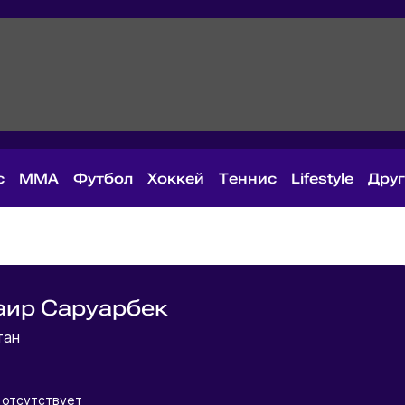
с
MMA
Футбол
Хоккей
Теннис
Lifestyle
Дру
аир Саруарбек
тан
отсутствует