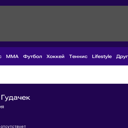
с
MMA
Футбол
Хоккей
Теннис
Lifestyle
Дру
 Гудачек
кия
я
 отсутствует