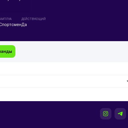
АМПЛУА
ДЕЙСТВУЮЩИЙ
Спортсмен
Да
манды