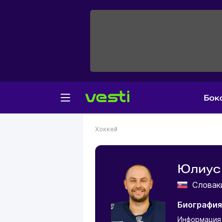
Бок
Хоккей
Юлиус
Слова
Биографи
Информация