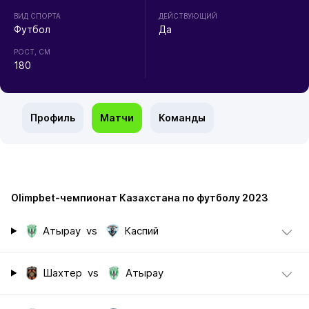
ВИД СПОРТА
ДЕЙСТВУЮЩИЙ
Футбол
Да
РОСТ, СМ
180
Профиль
Матчи
Команды
Olimpbet-чемпионат Казахстана по футболу 2023
Атырау
vs
Каспий
Шахтер
vs
Атырау