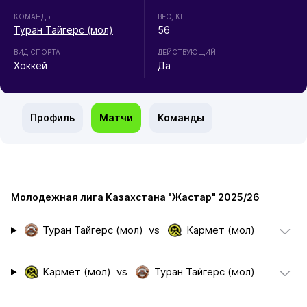
КОМАНДЫ
ВЕС, КГ
Туран Тайгерс (мол)
56
ВИД СПОРТА
ДЕЙСТВУЮЩИЙ
Хоккей
Да
Профиль
Матчи
Команды
Молодежная лига Казахстана "Жастар" 2025/26
Туран Тайгерс (мол)
vs
Кармет (мол)
Кармет (мол)
vs
Туран Тайгерс (мол)