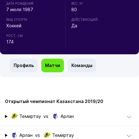
ДАТА РОЖДЕНИЯ
ВЕС, КГ
7 июля 1987
80
ВИД СПОРТА
ДЕЙСТВУЮЩИЙ
Хоккей
Да
РОСТ, СМ
174
Профиль
Матчи
Команды
Открытый чемпионат Казахстана 2019/20
Темиртау
vs
Арлан
Арлан
vs
Темиртау