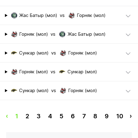
Жас Батыр (мол)
vs
Горняк (мол)
Горняк (мол)
vs
Жас Батыр (мол)
Сункар (мол)
vs
Горняк (мол)
Горняк (мол)
vs
Сункар (мол)
Сункар (мол)
vs
Горняк (мол)
‹
1
2
3
4
5
6
7
8
9
10
›