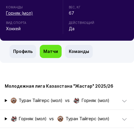
КОМАНДЫ
ВЕС, КГ
Горняк (мол)
67
ВИД СПОРТА
ДЕЙСТВУЮЩИЙ
Хоккей
Да
Профиль
Матчи
Команды
Молодежная лига Казахстана "Жастар" 2025/26
Туран Тайгерс (мол)
vs
Горняк (мол)
Горняк (мол)
vs
Туран Тайгерс (мол)