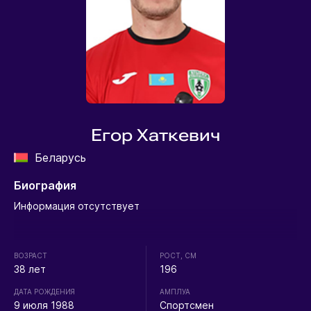
Егор Хаткевич
Беларусь
Биография
Информация отсутствует
ВОЗРАСТ
РОСТ, СМ
38 лет
196
ДАТА РОЖДЕНИЯ
АМПЛУА
9 июля 1988
Спортсмен