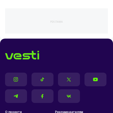
РЕКЛАМА
О проекте
Рекламодателям