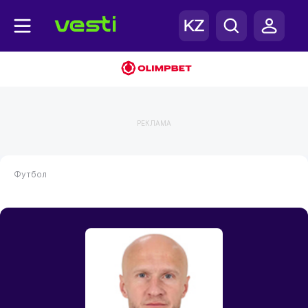
РЕКЛАМА
Футбол