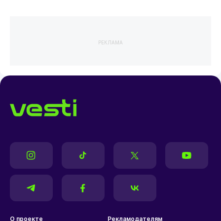
РЕКЛАМА
О проекте
Рекламодателям