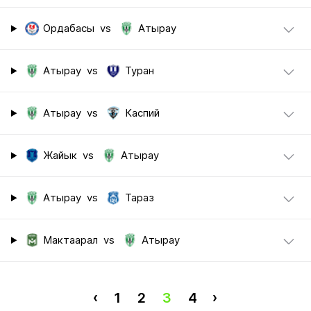
Ордабасы
vs
Атырау
Атырау
vs
Туран
Атырау
vs
Каспий
Жайык
vs
Атырау
Атырау
vs
Тараз
Мактаарал
vs
Атырау
‹
1
2
3
4
›