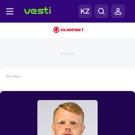
РЕКЛАМА
Футбол