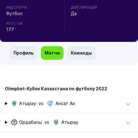
ВИД СПОРТА
ДЕЙСТВУЮЩИЙ
Футбол
Да
РОСТ, СМ
177
Профиль
Матчи
Команды
Olimpbet-Кубок Казахстана по футболу 2022
Атырау
vs
Ансат Ак
Ордабасы
vs
Атырау