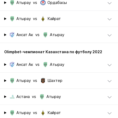
Атырау
vs
Ордабасы
Атырау
vs
Кайрат
Ансат Ак
vs
Атырау
Olimpbet-чемпионат Казахстана по футболу 2022
Ансат Ак
vs
Атырау
Атырау
vs
Шахтер
Астана
vs
Атырау
Атырау
vs
Кайрат