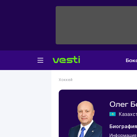
Бок
Хоккей
Олег Б
Казахс
Биография
Информация 