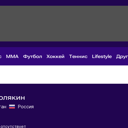
с
MMA
Футбол
Хоккей
Теннис
Lifestyle
Дру
олякин
тан
Россия
отсутствует