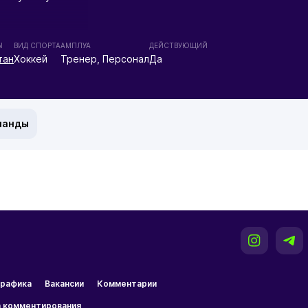
Ы
ВИД СПОРТА
АМПЛУА
ДЕЙСТВУЮЩИЙ
тан
Хоккей
Тренер, Персонал
Да
манды
рафика
Вакансии
Комментарии
 комментирования