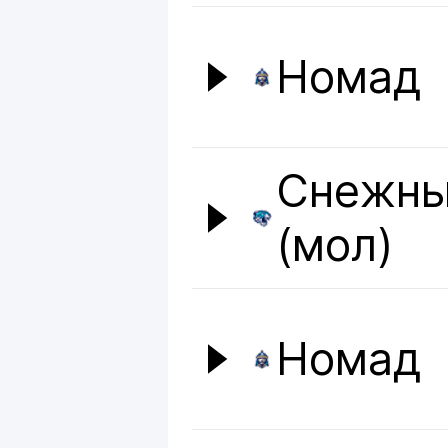
Номад
Снежны
(мол)
Номад