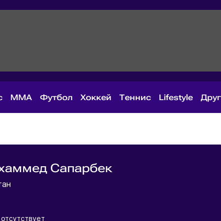
с
MMA
Футбол
Хоккей
Теннис
Lifestyle
Дру
хаммед Сапарбек
тан
отсутствует