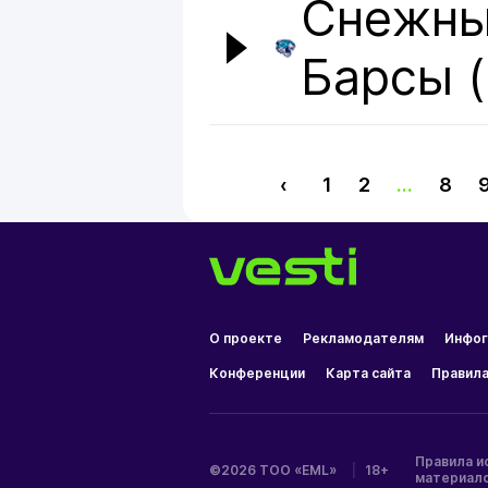
Снежн
Барсы 
‹
1
2
...
8
О проекте
Рекламодателям
Инфог
Конференции
Карта сайта
Правила
Правила и
©2026 ТОО «EML»
|
18+
материал