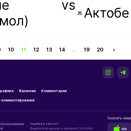
ые
vs
Актобе
(мол)
9
10
11
12
13
14
...
19
20
›
рафика
Вакансии
Комментарии
 комментирования
Скачать наш
спользования
Ошибка в тексте?
|
ов
Выделите ее мышью и нажмите Ctrl+Enter