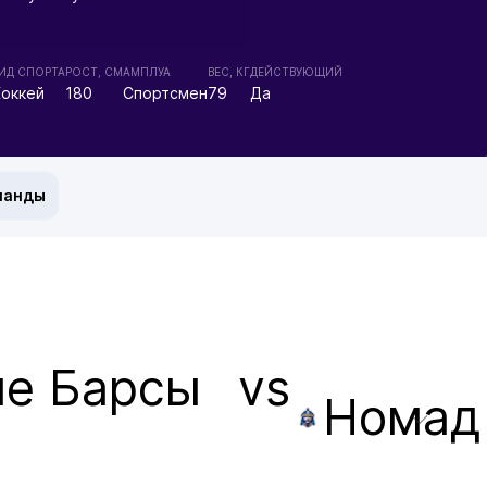
ИД СПОРТА
РОСТ, СМ
АМПЛУА
ВЕС, КГ
ДЕЙСТВУЮЩИЙ
Хоккей
180
Спортсмен
79
Да
манды
е Барсы
vs
Номад