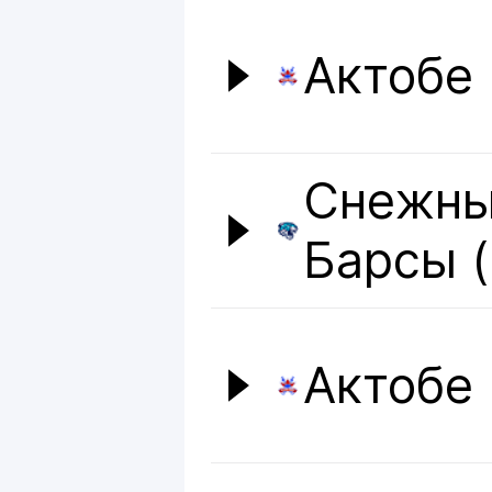
Актобе
Снежн
Барсы 
Актобе