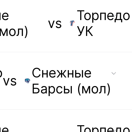
ые
Торпедо
vs
мол)
УК
о
Снежные
vs
Барсы (мол)
ые
Торпедо