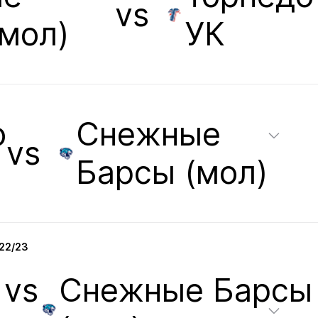
vs
мол)
УК
о
Снежные
vs
Барсы (мол)
22/23
vs
Снежные Барсы