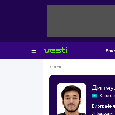
Бок
Хоккей
Динму
Казахс
Биография
Информация 