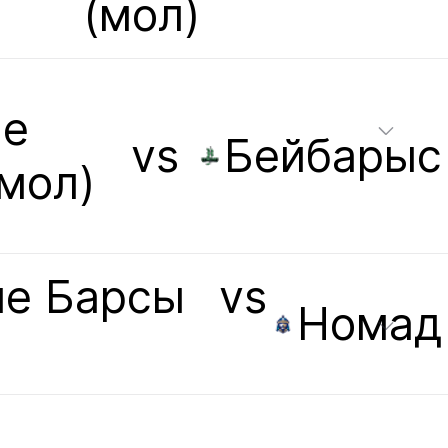
(мол)
е
vs
Бейбарыс
мол)
е Барсы
vs
Номад