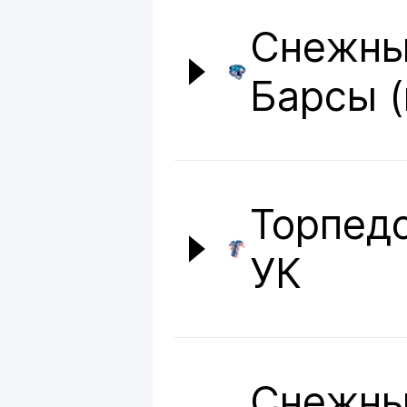
Снежн
Барсы (
Торпед
УК
Снежн