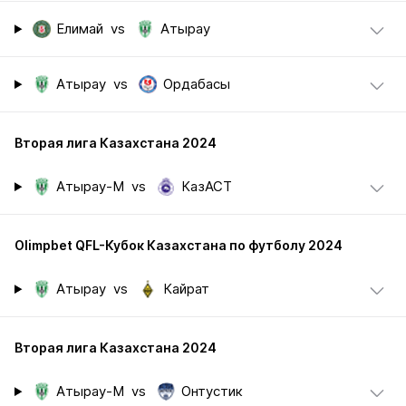
Елимай
vs
Атырау
Атырау
vs
Ордабасы
Вторая лига Казахстана 2024
Атырау-М
vs
КазАСТ
Olimpbet QFL-Кубок Казахстана по футболу 2024
Атырау
vs
Кайрат
Вторая лига Казахстана 2024
Атырау-М
vs
Онтустик