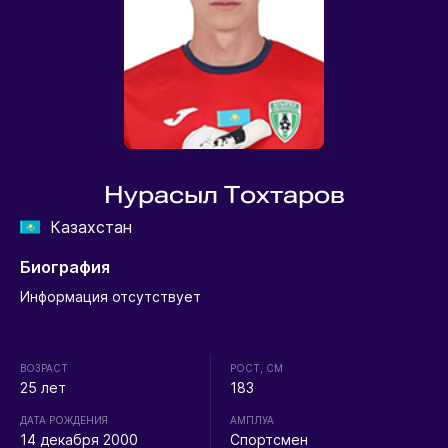
Нурасыл Тохтаров
Казахстан
Биография
Информация отсутствует
ВОЗРАСТ
РОСТ, СМ
25 лет
183
ДАТА РОЖДЕНИЯ
АМПЛУА
14 декабря 2000
Спортсмен