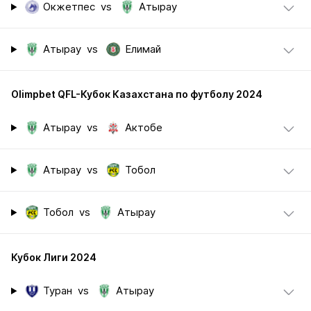
Окжетпес
vs
Атырау
Атырау
vs
Елимай
Olimpbet QFL-Кубок Казахстана по футболу 2024
Атырау
vs
Актобе
Атырау
vs
Тобол
Тобол
vs
Атырау
Кубок Лиги 2024
Туран
vs
Атырау