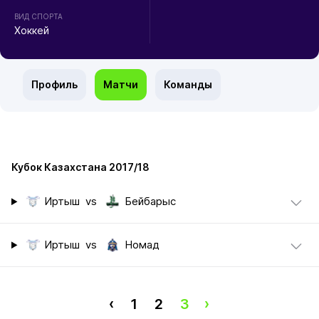
ВИД СПОРТА
Хоккей
Профиль
Матчи
Команды
Кубок Казахстана 2017/18
Иртыш
vs
Бейбарыс
Иртыш
vs
Номад
‹
1
2
3
›