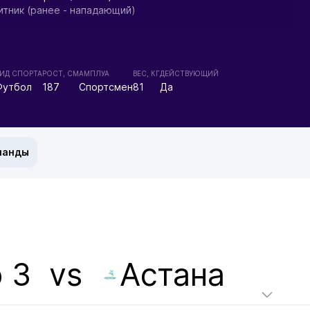
итник (ранее - нападающий)
:
ИД СПОРТА
РОСТ, СМ
АМПЛУА
ВЕС, КГ
ДЕЙСТВУЮЩИЙ
азахстана:
Футбол
187
Спортсмен
81
Да
 (Алматы) Премьер-Лига 10(16) 5
тив (Астана) Премьер-Лига 2(14) 9 1
(Алматы) Премьер-Лига 10(12) 11 1ж
 (Усть-Каменогорск) Премьер-Лига 12(12) 23 4ж
манды
стана:
ив (Астана) 1/8 3
(Алматы) 1/8 1
иры:
д (Алматы) Турнир дублеров 7(16) ? 2
тив-д (Астана) Турнир дублеров 3(14) 12 2
д (Алматы) Турнир дублеров 9(12) 6 2
 З
vs
Астана
маты) Кубок НФЛ, группа 6(6) 1
-д (Усть-Каменогорск) Турнир дублеров 9(12) 2
ть-Каменогорск) Кубок НФЛ, группа 4(6) 1 1