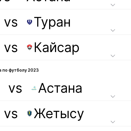
vs
Туран
vs
Кайсар
а по футболу 2023
р
vs
Астана
vs
Жетысу