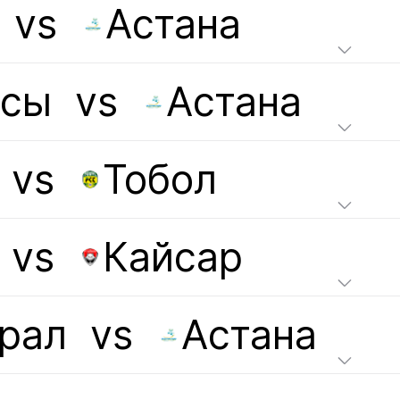
vs
Астана
асы
vs
Астана
vs
Тобол
vs
Кайсар
рал
vs
Астана