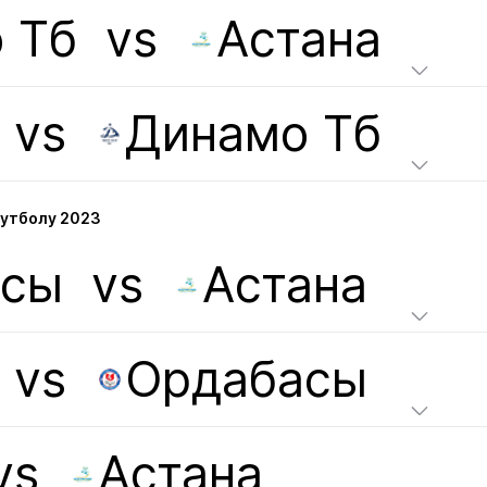
 Тб
vs
Астана
манды:
ахстан (U-17) Отборочный турнир ЧЕ 2008/09 2 этап,
3
тан (U-19) Отборочный турнир ЧЕ-2009/10 группа-3(4) 1 1ж
vs
Динамо Тб
тан (U-21) сборы
-19) Отборочный турнир ЧЕ-2010/11 группа-4(4) 3 1ж
U-19) Товарищеские матчи 2 1
хстан (U-21) Отборочный турнир ЧЕ-2011/12 группа 4 1
ан (U-21) Кубок Содружества 7(12) 5 1 2ж,1у, пп+2
футболу 2023
:
асы
vs
Астана
бряный призер Чемпионата Казахстана
зовый призер турнира дублирующих составов
vs
Ордабасы
л в число 22-х лучших футболистов Премьер-Лиги под № 2
vs
Астана