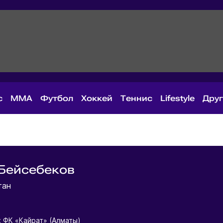
с
MMA
Футбол
Хоккей
Теннис
Lifestyle
Дру
Бейсебеков
тан
: ФК «Кайрат» (Алматы)