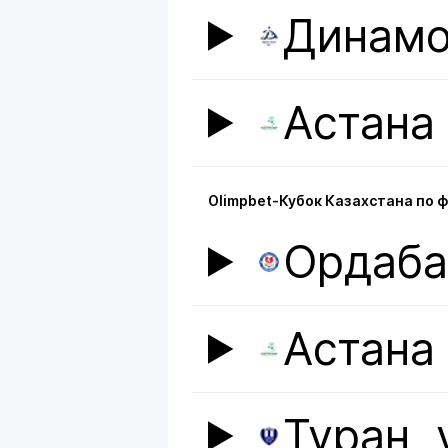
Динамо
Сборные ко
2008/09 Каз
группа-4(4) 
2009 Казахс
Астана
2010 Казахс
Казахстан (U
Казахстан (
2011/12 Каза
2012 Казахст
Olimpbet-Кубок Казахстана по 
Достижения
Ордаб
Командные:
2009 - Сере
2009 - Брон
Личные:
Астана
2015 - Воше
Туран