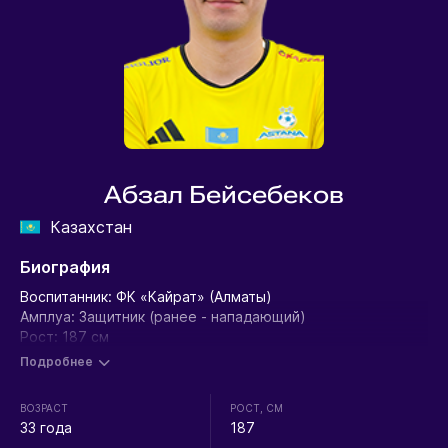
Абзал Бейсебеков
Казахстан
Биография
Воспитанник: ФК «Кайрат» (Алматы)
Амплуа: Защитник (ранее - нападающий)
Рост: 187 см
Вес: 78 кг
Подробнее
Выступления:
ВОЗРАСТ
РОСТ, СМ
Чемпионат Казахстана:
33 года
187
2008 Кайрат (Алматы) Премьер-Лига 10(16) 5