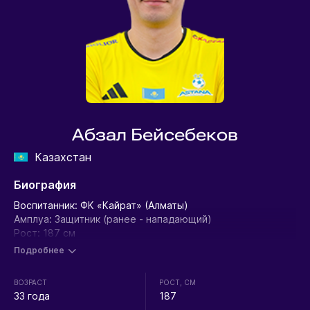
Абзал Бейсебеков
Казахстан
Биография
Воспитанник: ФК «Кайрат» (Алматы)
Амплуа: Защитник (ранее - нападающий)
Рост: 187 см
Вес: 78 кг
Подробнее
Выступления:
ВОЗРАСТ
РОСТ, СМ
Чемпионат Казахстана:
33 года
187
2008 Кайрат (Алматы) Премьер-Лига 10(16) 5