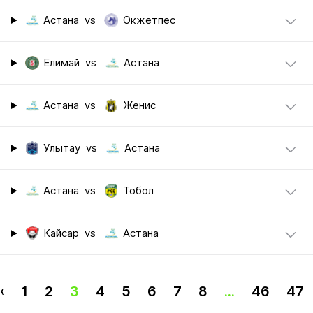
Астана
vs
Окжетпес
Елимай
vs
Астана
Астана
vs
Женис
Улытау
vs
Астана
Астана
vs
Тобол
Кайсар
vs
Астана
‹
1
2
3
4
5
6
7
8
...
46
47