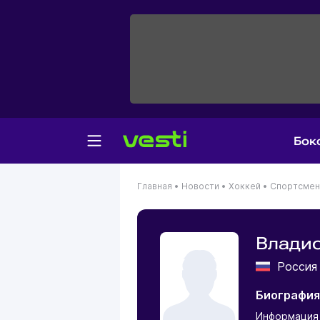
Бок
Главная
•
Новости
•
Хоккей
•
Спортсме
Влади
Росси
Биография
Информация