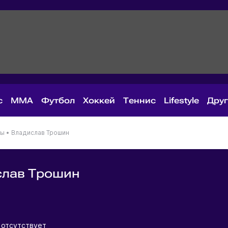
с
MMA
Футбол
Хоккей
Теннис
Lifestyle
Дру
ны
•
Владислав Трошин
слав Трошин
я
 отсутствует