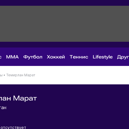
с
MMA
Футбол
Хоккей
Теннис
Lifestyle
Дру
ны
•
Темирлан Марат
лан Марат
тан
 отсутствует