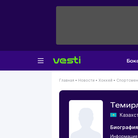
Бок
Главная
•
Новости
•
Хоккей
•
Спортсме
Темир
Казахс
Биография
Информация