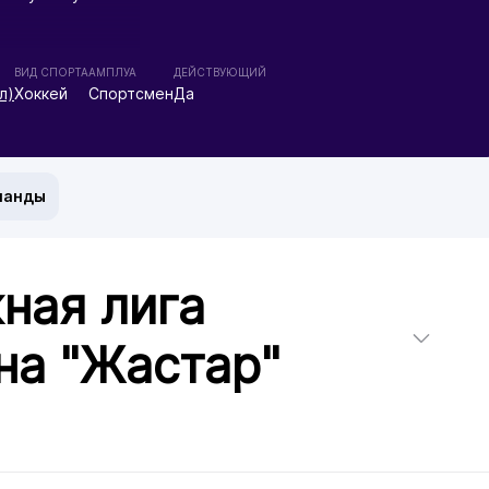
ВИД СПОРТА
АМПЛУА
ДЕЙСТВУЮЩИЙ
л)
Хоккей
Спортсмен
Да
манды
ная лига
на "Жастар"