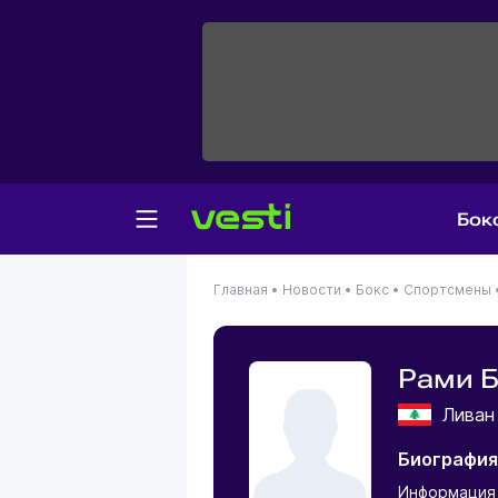
Бок
Главная
•
Новости
•
Бокс
•
Спортсмены
Рами 
Лива
Биография
Информация