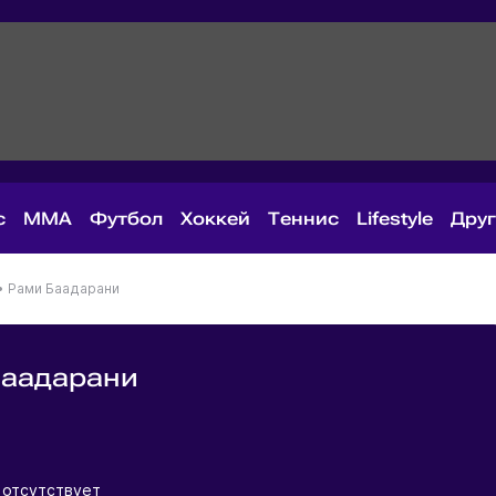
с
MMA
Футбол
Хоккей
Теннис
Lifestyle
Дру
•
Рами Баадарани
Баадарани
н
 отсутствует