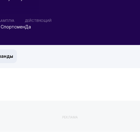
А
АМПЛУА
ДЕЙСТВУЮЩИЙ
Спортсмен
Да
манды
РЕКЛАМА