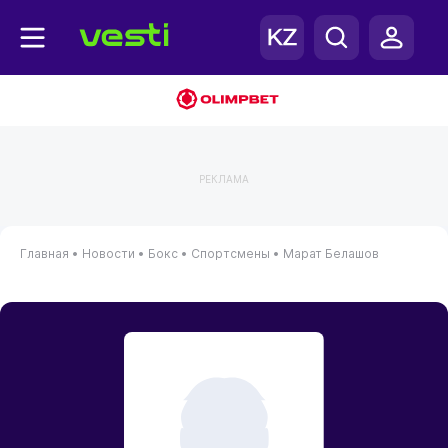
РЕКЛАМА
Главная
•
Новости
•
Бокс
•
Спортсмены
•
Марат Белашов