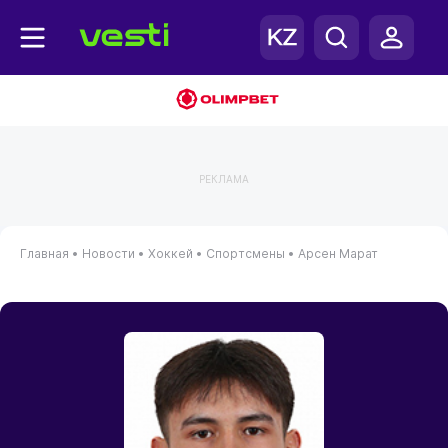
РЕКЛАМА
Главная
•
Новости
•
Хоккей
•
Спортсмены
•
Арсен Марат