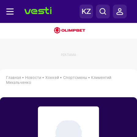
РЕКЛАМА
Главная
•
Новости
•
Хоккей
•
Спортсмены
•
Климентий
Михальченко