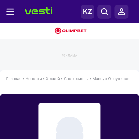
РЕКЛАМА
Главная
•
Новости
•
Хоккей
•
Спортсмены
•
Мансур Отоудинов