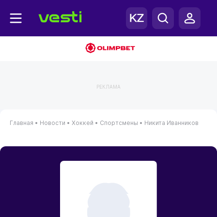
РЕКЛАМА
Главная
•
Новости
•
Хоккей
•
Спортсмены
•
Никита Иванников