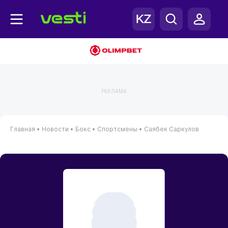
РЕКЛАМА
Главная
•
Новости
•
Бокс
•
Спортсмены
•
Саябек Саркулов