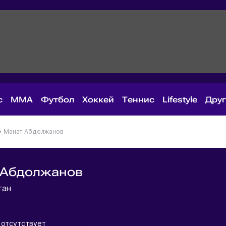
с
MMA
Футбол
Хоккей
Теннис
Lifestyle
Дру
•
Манат Абдолжанов
 Абдолжанов
тан
 отсутствует