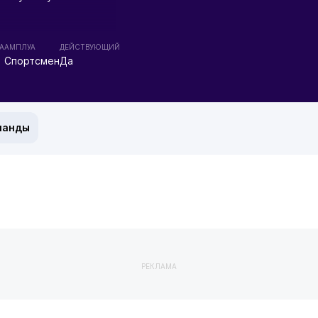
А
АМПЛУА
ДЕЙСТВУЮЩИЙ
Спортсмен
Да
манды
РЕКЛАМА