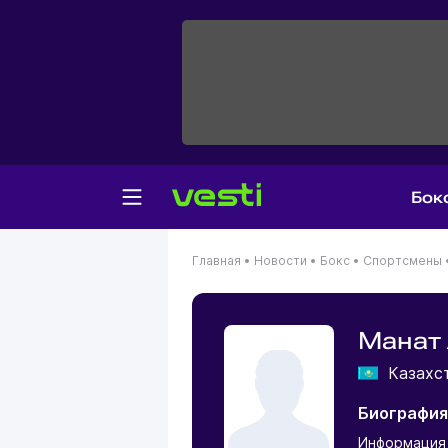
Бок
Главная
•
Новости
•
Бокс
•
Спортсмены
Манат
Казахс
Биография
Информация